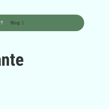
r?
Blog
ante