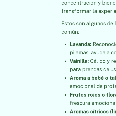
concentración y bienes
transformar la experien
Estos son algunos de 
común:
Lavanda:
Reconocid
pijamas, ayuda a co
Vainilla:
Cálido y r
para prendas de uso
Aroma a bebé o ta
emocional de prote
Frutos rojos o flor
frescura emocional 
Aromas cítricos (l