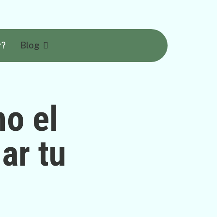
r?
Blog
o el
ar tu