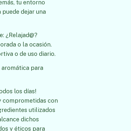
emás, tu entorno
a puede dejar una
te: ¿Relajad@?
rada o la ocasión.
tiva o de uso diario.
 aromática para
odos los días!
 y comprometidas con
ngredientes utilizados
alcance dichos
dos y éticos para