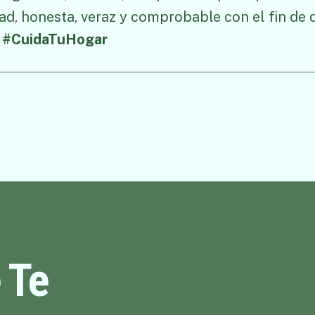
dad, honesta, veraz y comprobable con el fin de
.
#CuidaTuHogar
 Te